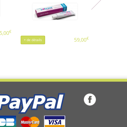
€
5,00
€
59,00
+ de détails