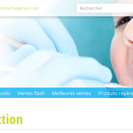
isoteeth@gmail.com
utés
Ventes flash
Meilleures ventes
Produits repèr
ction