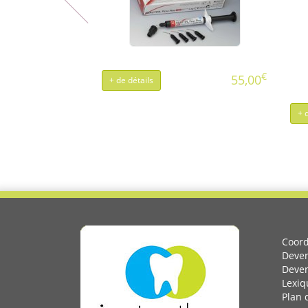
€
55,00
+ de détails
+ 
Coor
Deveni
Deven
Lexiq
Plan 