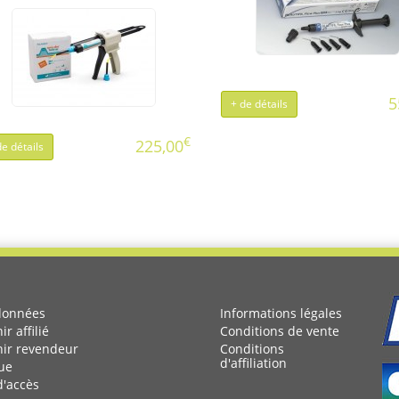
5
+ de détails
€
225,00
de détails
données
Informations légales
r affilié
Conditions de vente
ir revendeur
Conditions
d'affiliation
ue
d'accès