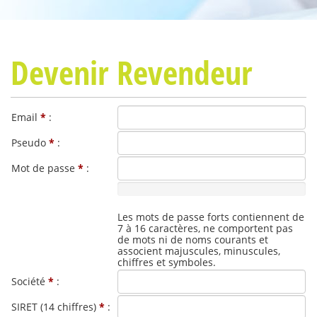
Devenir Revendeur
Email
*
:
Pseudo
*
:
Mot de passe
*
:
0%
Complete
(success)
Les mots de passe forts contiennent de
7 à 16 caractères, ne comportent pas
de mots ni de noms courants et
associent majuscules, minuscules,
chiffres et symboles.
Société
*
:
SIRET (14 chiffres)
*
: